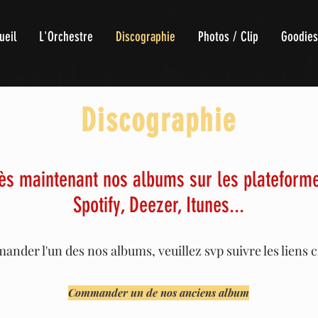
ueil
L'Orchestre
Discographie
Photos / Clip
Goodies
Discographie
ès maintenant nos albums sur les plateformes
Spotify, Deezer, Itunes...
nder l'un des nos albums, veuillez svp suivre les liens c
Commander un de nos anciens album